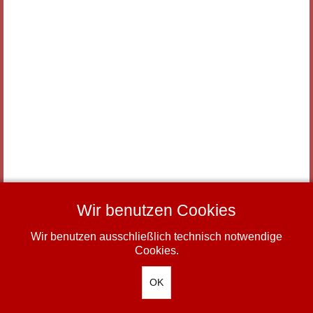
Wir benutzen Cookies
Wir benutzen ausschließlich technisch notwendige
-
Impressum
Datenschutz
© TSV Zorneding 1920 e.V.
Cookies.
OK