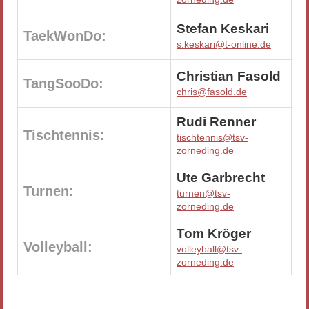
Stefan Keskari
TaekWonDo:
s.keskari@t-online.de
Christian Fasold
TangSooDo:
chris@fasold.de
Rudi Renner
Tischtennis:
tischtennis@tsv-
zorneding.de
Ute Garbrecht
Turnen:
turnen@tsv-
zorneding.de
Tom Kröger
Volleyball:
volleyball@tsv-
zorneding.de