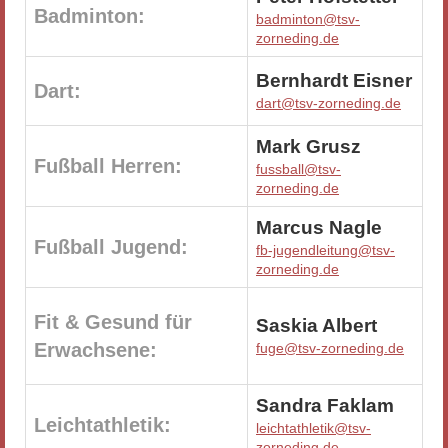
Badminton:
badminton@tsv-
zorneding.de
Bernhardt Eisner
Dart:
dart@tsv-zorneding.de
Mark Grusz
Fußball Herren:
fussball@tsv-
zorneding.de
Marcus Nagle
Fußball Jugend:
fb-jugendleitung@tsv-
zorneding.de
Fit & Gesund für
Saskia Albert
Erwachsene:
fuge@tsv-zorneding.de
Sandra Faklam
Leichtathletik:
leichtathletik@tsv-
zorneding.de