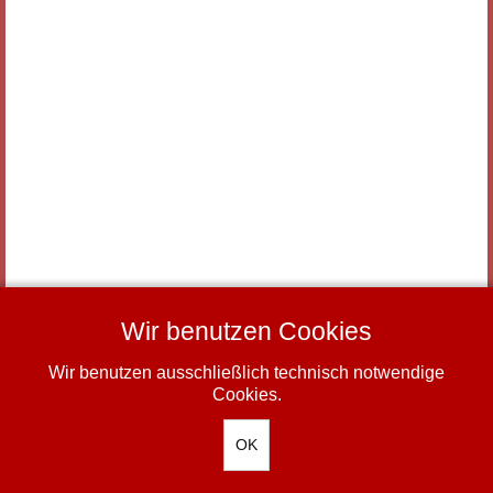
Wir benutzen Cookies
Wir benutzen ausschließlich technisch notwendige
-
Impressum
Datenschutz
© TSV Zorneding 1920 e.V.
Cookies.
OK